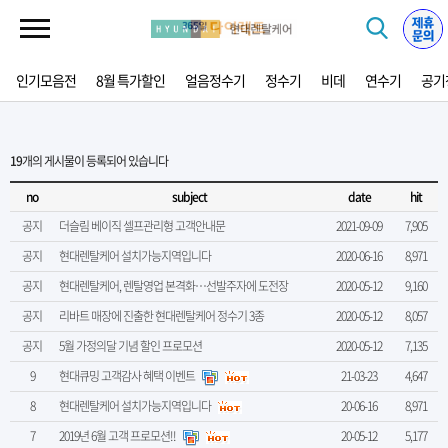
인기모음전
8월 특가할인
얼음정수기
정수기
비데
연수기
공기
19
개의 게시물이 등록되어 있습니다
no
subject
date
hit
공지
더슬림 베이직 셀프관리형 고객안내문
2021-09-09
7,905
공지
현대렌탈케어 설치가능지역입니다
2020-06-16
8,971
공지
현대렌탈케어, 렌탈영업 본격화…선발주자에 도전장
2020-05-12
9,160
공지
리바트 매장에 진출한 현대렌탈케어 정수기 3종
2020-05-12
8,057
공지
5월 가정의달 기념 할인 프로모션
2020-05-12
7,135
9
현대큐밍 고객감사 혜택 이벤트
21-03-23
4,647
8
현대렌탈케어 설치가능지역입니다
20-06-16
8,971
7
2019년 6월 고객 프로모션!!
20-05-12
5,177