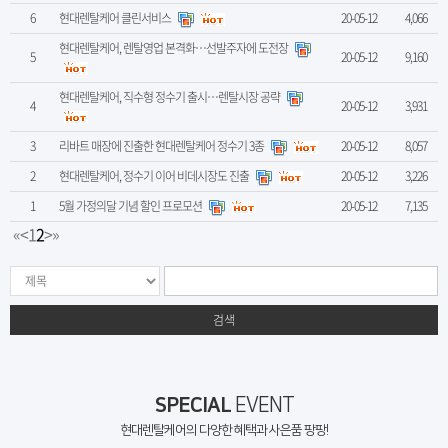
6
현대렌탈케어 클린서비스
20-05-12
4,066
현대렌탈케어, 렌탈영업 본격화…선발주자에 도전장
5
20-05-12
9,160
현대렌탈케어, 직수형 정수기 출시…렌탈시장 공략
4
20-05-12
3,931
3
리바트 매장에 진출한 현대렌탈케어 정수기 3종
20-05-12
8,057
2
현대렌탈케어, 정수기 이어 비데시장도 진출
20-05-12
3,226
1
5월 가정의달 기념 할인 프로모션
20-05-12
7,135
«
<
1
2
>
»
검색
SPECIAL
EVENT
현대렌탈케어의 다양한 혜택과 사은품 팡팡!