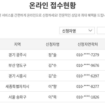
온라인 접수현황
탈 서비스를 간편하게 온라인으로 신청하세요! 전문적인 상담과 최대 혜택을 드립니
신청자명
지역
신청자명
신청자연락처
경기 광주시
정*솔
010-****-7279
부산 영도구
김*수
010-****-9676
경기 시흥시
김*순
010-****-6297
세종특별자치시
이*향
010-****-8277
서울 송파구
이*옥
010-****-1826