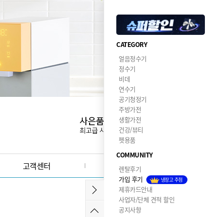
CATEGORY
얼음정수기
정수기
비데
연수기
공기청정기
주방가전
생활가전
건강/뷰티
펫용품
COMMUNITY
고객센터
이달의혜택
렌탈후기
가입 후기
냉장고 추첨
제휴카드안내
사업자/단체 견적 할인
공지사항