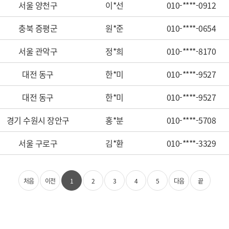
서울 양천구
이*선
010-****-0912
충북 증평군
원*준
010-****-0654
서울 관악구
정*희
010-****-8170
대전 동구
한*미
010-****-9527
대전 동구
한*미
010-****-9527
경기 수원시 장안구
홍*분
010-****-5708
서울 구로구
김*환
010-****-3329
처음
이전
1
2
3
4
5
다음
끝