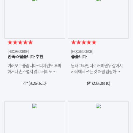
[HDC9300B0F]
[HQCB300B0B]
만족스럽습니다 추천
좋습니다
여러모로 좋습니다~ 디자인도 투박
원래 그라인더로 커피원두 갈아서
하거나 촌스럽지 않고 커피도 …
카페에서 쓰는 것 처럼 템핑해…
강* (
2026.08.10
)
문* (
2026.08.10
)