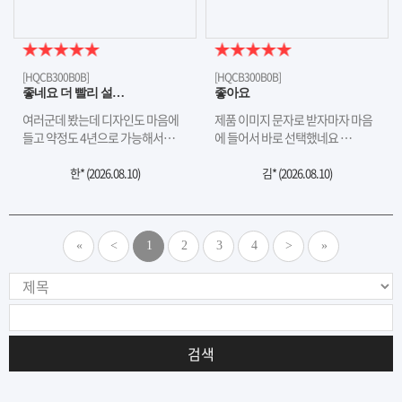
[HQCB300B0B]
[HQCB300B0B]
좋네요 더 빨리 설…
좋아요
여러군데 봤는데 디자인도 마음에
제품 이미지 문자로 받자마자 마음
들고 약정도 4년으로 가능해서…
에 들어서 바로 선택했네요 …
한* (
2026.08.10
)
김* (
2026.08.10
)
«
<
1
2
3
4
>
»
검색