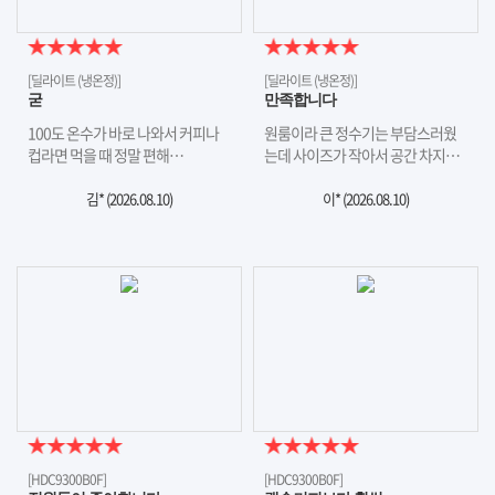
[딜라이트 (냉온정)]
[딜라이트 (냉온정)]
굳
만족합니다
100도 온수가 바로 나와서 커피나
원룸이라 큰 정수기는 부담스러웠
컵라면 먹을 때 정말 편해…
는데 사이즈가 작아서 공간 차지…
김* (
2026.08.10
)
이* (
2026.08.10
)
[HDC9300B0F]
[HDC9300B0F]