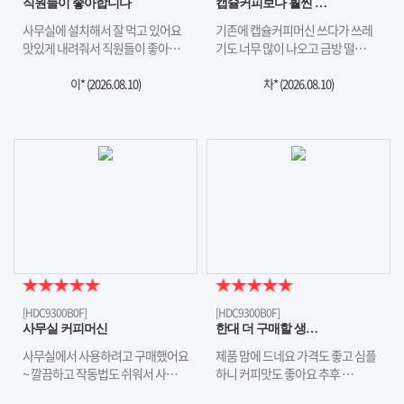
직원들이 좋아합니다
캡슐커피보다 훨씬 …
사무실에 설치해서 잘 먹고 있어요
기존에 캡슐커피머신 쓰다가 쓰레
맛있게 내려줘서 직원들이 좋아…
기도 너무 많이 나오고 금방 떨…
이* (
2026.08.10
)
차* (
2026.08.10
)
[HDC9300B0F]
[HDC9300B0F]
사무실 커피머신
한대 더 구매할 생…
사무실에서 사용하려고 구매했어요
제품 맘에 드네요 가격도 좋고 심플
~ 깔끔하고 작동법도 쉬워서 사…
하니 커피맛도 좋아요 추후 …