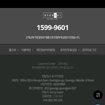
1599-9601
고객님께 가장 알맞은 제품으로 친절하게 상담드리겠습니다.
홈으로
이용약관
개인정보처리방침
온라인무료상담
관리자로그인
Customer Center
1599-9601
현대렌탈케어 공식 온라인 전속점 입니다
렌탈접수 본사직영점
104201 301ho 328, Imbangul-daero, Gwangsan-gu, Gwangju, Republic of Korea
사업자번호 : 4102978894
통신판매번호 : 2012-gwangju gwangsan-0227
대표자 : kim ju hyeon
가입
대표번호 :
1599-9601
후기
FAX: 0502-350-1134