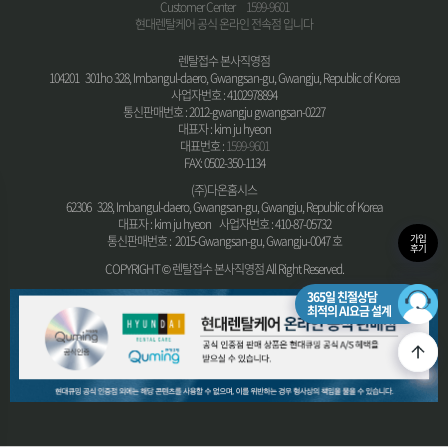
Customer Center
1599-9601
현대렌탈케어 공식 온라인 전속점 입니다
렌탈접수 본사직영점
104201 301ho 328, Imbangul-daero, Gwangsan-gu, Gwangju, Republic of Korea
사업자번호 : 4102978894
통신판매번호 : 2012-gwangju gwangsan-0227
대표자 : kim ju hyeon
대표번호 :
1599-9601
FAX: 0502-350-1134
(주)다온홈시스
62306 328, Imbangul-daero, Gwangsan-gu, Gwangju, Republic of Korea
대표자 : kim ju hyeon 사업자번호 : 410-87-05732
가입
통신판매번호 : 2015-Gwangsan-gu, Gwangju-0047 호
후기
COPYRIGHT © 렌탈접수 본사직영점 All Right Reserved.
365일 친절상담
최적의 AI요금 설계